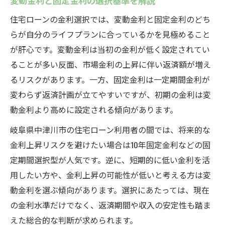
変動金利と固定金利の選択基準を解説
点
繰り上げ返済と住宅ローン金利の関係性
住宅ローンの金利選択では、変動金利と固定金利のどち
らが自分のライフプランに合っているかを見極めること
固定金利と変動金利どちらが最適か迷ったら
が肝心です。変動金利は当初の金利が低く設定されてい
住宅ローン固定金利と変動金利の違いを解
ることが多い反面、市場金利の上昇に伴い返済額が増え
説
るリスクがあります。一方、固定金利は一定期間金利が
金利タイプ選択で考慮すべき生活設計とは
変わらず返済計画が立てやすいですが、初期の金利は変
住宅ローン利用者に人気の金利タイプ特徴
動金利より高めに設定される傾向があります。
固定金利と変動金利のメリット比較ポイン
岐阜県中津川市の住宅ローン利用者の間では、将来的な
ト
金利上昇リスクを避けたい場合は10年固定金利などの固
金利選択で後悔しないための注意点を紹介
定期間選択型が人気です。逆に、短期的に低い金利を活
住宅ローンの繰り上げ返済で得られる安心感
用したい方や、金利上昇の可能性が低いと考える方は変
住宅ローン繰り上げ返済の基本と手順を解
動金利を選ぶ傾向があります。選択にあたっては、現在
説
の金利水準だけでなく、返済期間や収入の安定性も踏ま
繰り上げ返済が住宅ローン返済額に与える
えた総合的な判断が求められます。