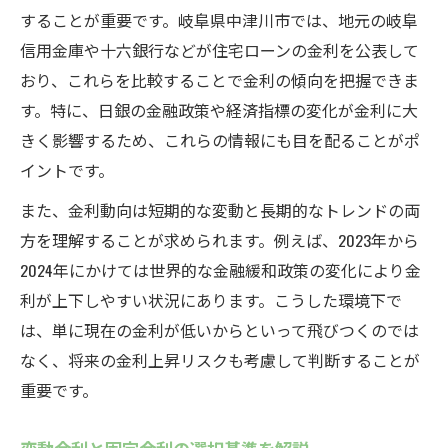
することが重要です。岐阜県中津川市では、地元の岐阜
金利が家計へ及ぼす影響を徹底解説
信用金庫や十六銀行などが住宅ローンの金利を公表して
住宅ローンの金利変動が家計に与える影響
おり、これらを比較することで金利の傾向を把握できま
金利上昇時の住宅ローン返済シミュレーシ
す。特に、日銀の金融政策や経済指標の変化が金利に大
ョン
きく影響するため、これらの情報にも目を配ることがポ
家計の安定に役立つ住宅ローン対策とは
イントです。
住宅ローン返済負担を減らす具体策を紹介
また、金利動向は短期的な変動と長期的なトレンドの両
金利水準別の住宅ローン選び注意点
方を理解することが求められます。例えば、2023年から
将来の金利上昇に備えた賢い住宅ローン戦略
2024年にかけては世界的な金融緩和政策の変化により金
住宅ローン金利上昇を見越した資金計画術
利が上下しやすい状況にあります。こうした環境下で
将来を見据えた住宅ローン固定化戦略のポ
は、単に現在の金利が低いからといって飛びつくのでは
イント
なく、将来の金利上昇リスクも考慮して判断することが
金利上昇リスクを抑える返済方法とは
重要です。
住宅ローン借り換えで得られる効果と注意