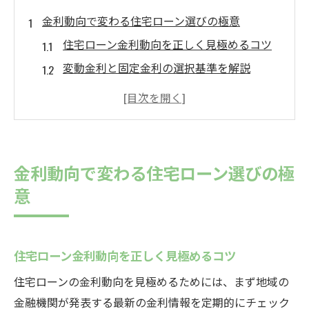
金利動向で変わる住宅ローン選びの極意
住宅ローン金利動向を正しく見極めるコツ
変動金利と固定金利の選択基準を解説
住宅ローンの返済計画に必要な視点とは
将来の金利上昇リスク対策を知ろう
住宅ローンの比較で見落としがちな落とし
穴
金利動向で変わる住宅ローン選びの極
住宅ローン岐阜県中津川市における最新事情
意
住宅ローン岐阜県中津川市の金利動向解説
地域金融機関の住宅ローン特徴を徹底比較
岐阜県中津川市で注目の住宅ローンタイプ
住宅ローン金利動向を正しく見極めるコツ
住宅ローン利用者の体験談から学ぶ選び方
住宅ローンの金利動向を見極めるためには、まず地域の
住宅ローンの金利交渉術と注意ポイント
金融機関が発表する最新の金利情報を定期的にチェック