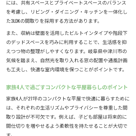
には、共有スペースとプライベートスペースのバランス
家族が快適に暮らせる広々空間づくりのコ
を考慮し、リビング・ダイニング・キッチンを一体化し
ツ
た3LDKの間取りを採用する方法があります。
コンパクトな平屋で叶えるゆとりある生活
空間
また、収納は壁面を活用したビルトインタイプや階段下
家族四人の毎日を支える3LDK平屋の魅力とは
のデッドスペースを巧みに利用することで、生活感を抑
えつつ物の整理がしやすくなります。岐阜県中津川市の
家族4人が快適に過ごせるコンパクトな平屋
気候を踏まえ、自然光を取り入れる窓の配置や通風計画
の工夫
も工夫し、快適な室内環境を保つことがポイントです。
3LDK平屋ならではの暮らしやすさの秘訣
毎日が豊かになる平屋の間取り設計ポイン
家族4人で過ごすコンパクトな平屋暮らしのポイント
ト
家族4人が27坪のコンパクトな平屋で快適に暮らすために
家族の時間を大切にする平屋の魅力を解説
は、それぞれの生活リズムやプライバシーを尊重した間
平屋だから実現できる家族の安心と安全
取り設計が不可欠です。例えば、子ども部屋は将来的に
効率的な家事動線を意識した27坪平屋の暮らし
間仕切りを増やせるよう柔軟性を持たせることが大切で
家事がラクになるコンパクトな平屋の工夫
す。