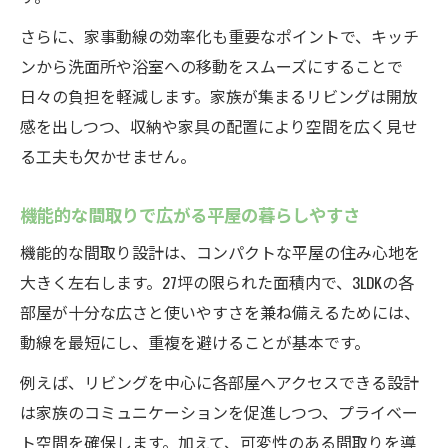
効率的な動線で毎日の負担を減らす間取り
さらに、家事動線の効率化も重要なポイントで、キッチ
27坪でも快適な家事空間を実現する設計術
ンから洗面所や浴室への移動をスムーズにすることで
家族全員で使いやすい平屋の家事導線とは
日々の負担を軽減します。家族が集まるリビングは開放
コンパクトな平屋で叶うストレスフリーな
感を出しつつ、収納や家具の配置により空間を広く見せ
暮らし
る工夫も欠かせません。
コンパクトな平屋ならではの機能美と快適性を
機能的な間取りで広がる平屋の暮らしやすさ
探る
シンプルな美しさが際立つコンパクトな平
機能的な間取り設計は、コンパクトな平屋の住み心地を
屋設計
大きく左右します。27坪の限られた面積内で、3LDKの各
部屋が十分な広さと使いやすさを兼ね備えるためには、
機能性と快適性を両立する平屋のデザイン
動線を最短にし、重複を避けることが基本です。
術
平屋で実現する家具配置の工夫とポイント
例えば、リビングを中心に各部屋へアクセスできる設計
は家族のコミュニケーションを促進しつつ、プライベー
無駄を省いたコンパクトな平屋の美的魅力
ト空間を確保します。加えて、可変性のある間取りを導
心地よさを追求した平屋の機能美の秘密