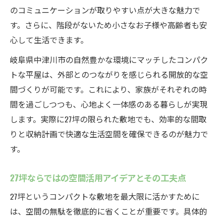
置例
のコミュニケーションが取りやすい点が大きな魅力で
中津川市の気候に合う平屋間取りの特徴と
す。さらに、階段がないため小さなお子様や高齢者も安
は
心して生活できます。
家族構成を考えた3LDK平屋の設計ポイント
岐阜県中津川市の自然豊かな環境にマッチしたコンパク
無駄を省いたコンパクトな平屋の間取り工
トな平屋は、外部とのつながりを感じられる開放的な空
夫集
間づくりが可能です。これにより、家族がそれぞれの時
27坪でも叶う快適3LDK平屋の実践的な提案
間を過ごしつつも、心地よく一体感のある暮らしが実現
コンパクトな平屋設計の工夫が生む広々空間
します。実際に27坪の限られた敷地でも、効率的な間取
開放感を生み出すコンパクトな平屋の設計
りと収納計画で快適な生活空間を確保できるのが魅力で
術
す。
収納と動線の工夫で広がる平屋空間の活用
27坪ならではの空間活用アイデアとその工夫点
法
限られた27坪を最大限に活かす設計アイデ
27坪というコンパクトな敷地を最大限に活かすために
ア
は、空間の無駄を徹底的に省くことが重要です。具体的