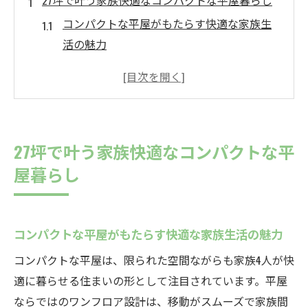
27坪で叶う家族快適なコンパクトな平屋暮らし
コンパクトな平屋がもたらす快適な家族生
活の魅力
27坪ならではの空間活用アイデアとその工
夫点
家族4人で過ごすコンパクトな平屋暮らしの
ポイント
27坪で叶う家族快適なコンパクトな平
機能的な間取りで広がる平屋の暮らしやす
屋暮らし
さ
コンパクトな平屋で叶える理想的な住まい
の条件
コンパクトな平屋がもたらす快適な家族生活の魅力
中津川市で実現する3LDK平屋の新しい間取り提
コンパクトな平屋は、限られた空間ながらも家族4人が快
案
適に暮らせる住まいの形として注目されています。平屋
コンパクトな平屋で工夫する3LDKの最適配
ならではのワンフロア設計は、移動がスムーズで家族間