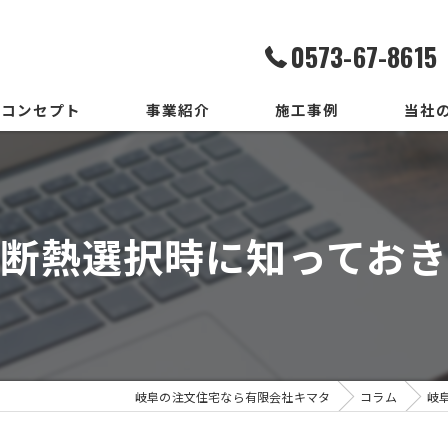
0573-67-8615
コンセプト
事業紹介
施工事例
当社
家造りまでの流れ
設計
いろはいえの選び方
デザイ
断熱選択時に知ってお
地震保証付住宅とは
施工
メンテ
新築
岐阜の注文住宅なら有限会社キマタ
コラム
岐