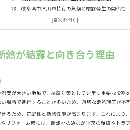
岐阜県中津川市特有の気候と結露発生の関係性
冬の寒さが吹付断熱と結露に及ぼす影響とは
住宅の耐久性を守る吹付断熱の役割を知る
吹付断熱で壁内結露が起こるメカニズム
冬の湿気対策に役立つ吹付断熱とは
断熱が結露と向き合う理由
吹付断熱が冬の湿気トラブルを防ぐポイント
湿度が高い季節でも安心な断熱の選び方
吹付断熱による室内環境の快適性向上法
説
湿気と結露を抑える吹付断熱の性能解説
や湿度が大きい地域で、結露対策として非常に重要な役割
住宅の湿気対策に吹付断熱が選ばれる理由
ない場所で進行することが多いため、適切な断熱施工が不
結露リスクを抑える断熱の基本知識
できるため、気密性と断熱性能が高まります。これにより
吹付断熱と他断熱材の結露リスク比較
築やリフォーム時には、断熱材の選択が将来の後悔やトラ