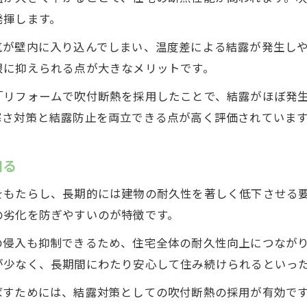
防湿シート併用で結露リスクをさらに低減
発揮します。
プロが実践する吹付断熱の施工品質管理法
気が壁内に入り込んでしまい、温度差による結露が発生し
施工後の結露発生リスクを減らす確認事項
限に抑えられる点が大きなメリットです。
結露しやすい気候への吹付断熱活用法
「リフォームで吹付断熱を採用したことで、結露がほぼ発
湿度の高い環境でも安心な吹付断熱の活用
寒さ対策と結露防止を両立できる点が高く評価されていま
地域の気象条件に合わせた断熱施工のコツ
吹付断熱で結露を最小限に抑える工夫
知る
気候変化に強い住まいづくりのポイント
をもたらし、長期的には建物の耐久性を著しく低下させる
吹付断熱と換気システムの効果的な併用法
の劣化を防ぎやすいのが特徴です。
の侵入も抑制できるため、住宅全体の耐久性向上につなが
が少なく、長期間にわたり安心して住み続けられるといっ
ばすためには、結露対策としての吹付断熱の採用が有効で