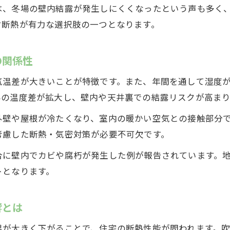
結露防止に不可欠な断熱の基礎知識まとめ
は、冬場の壁内結露が発生しにくくなったという声も多く
壁内結露を防ぐ吹付断熱の効果的な活用法
付断熱が有力な選択肢の一つとなります。
断熱材選びで押さえるべき結露対策の視点
吹付断熱の透湿性と結露の関係を知る
の関係性
吹付断熱による住宅の快適性向上術
気温差が大きいことが特徴です。また、年間を通して湿度
吹付断熱で実現する結露しにくい快適空間
外の温度差が拡大し、壁内や天井裏での結露リスクが高まり
断熱効果と結露対策が両立できる理由
外壁や屋根が冷たくなり、室内の暖かい空気との接触部分
吹付断熱がもたらす住まいの安心ポイント
考慮した断熱・気密対策が必要不可欠です。
結露発生を防ぎながら快適性を高める方法
合に壁内でカビや腐朽が発生した例が報告されています。
吹付断熱の施工で得られるメリット実例
トとなります。
内部結露を防ぐ施工ポイントを詳しく解説
吹付断熱施工時に結露防止を徹底する方法
響とは
断熱材の隙間充填が結露防止に重要な理由
温が大きく下がることで、住宅の断熱性能が問われます。