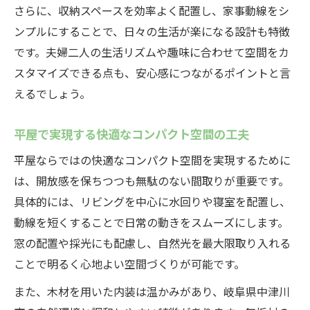
さらに、収納スペースを効率よく配置し、家事動線をシ
間取り
ンプルにすることで、日々の生活が楽になる設計も特徴
夫婦二人の動線に配慮したコンパクトな平
です。夫婦二人の生活リズムや趣味に合わせて空間をカ
屋
スタマイズできる点も、安心感につながるポイントと言
バリアフリー実現のための平屋間取り設計
えるでしょう。
将来を見据えたコンパクトな平屋の空間作
り
平屋で実現する快適なコンパクト空間の工夫
効率的で快適なコンパクトな平屋の間取り
平屋ならではの快適なコンパクト空間を実現するために
コンパクトな平屋選びで失敗しない秘訣
は、開放感を保ちつつも無駄のない間取りが重要です。
コンパクトな平屋の選び方で大切な視点
具体的には、リビングを中心に水回りや寝室を配置し、
失敗しないためのコンパクトな平屋の検討
動線を短くすることで日常の動きをスムーズにします。
ポイント
窓の配置や採光にも配慮し、自然光を最大限取り入れる
ことで明るく心地よい空間づくりが可能です。
予算内で理想を叶えるコンパクトな平屋選
び
また、木材を用いた内装は温かみがあり、岐阜県中津川
将来を考えたバリアフリー視点の平屋選び