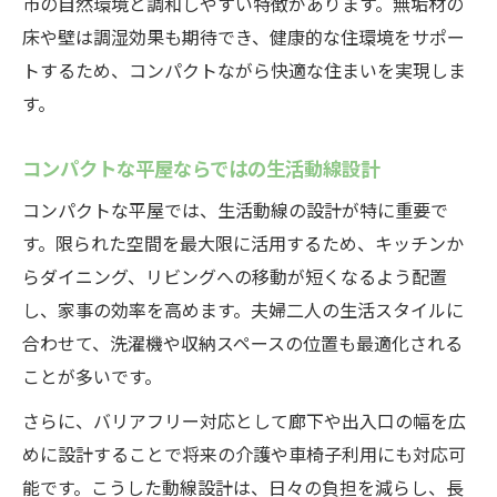
市の自然環境と調和しやすい特徴があります。無垢材の
生活スタイルに合うコンパクトな平屋の見
床や壁は調湿効果も期待でき、健康的な住環境をサポー
極め方
トするため、コンパクトながら快適な住まいを実現しま
す。
心地よさと効率を両立させる住宅設計
木の温もりが魅力のコンパクトな平屋設計
コンパクトな平屋ならではの生活動線設計
家事効率を考えたコンパクトな平屋の動線
コンパクトな平屋では、生活動線の設計が特に重要で
無駄なく暮らすコンパクトな平屋の空間設
す。限られた空間を最大限に活用するため、キッチンか
計
らダイニング、リビングへの移動が短くなるよう配置
収納上手になれるコンパクトな平屋の工夫
し、家事の効率を高めます。夫婦二人の生活スタイルに
自然に寄り添うコンパクトな平屋の設計ポ
合わせて、洗濯機や収納スペースの位置も最適化される
イント
ことが多いです。
さらに、バリアフリー対応として廊下や出入口の幅を広
めに設計することで将来の介護や車椅子利用にも対応可
能です。こうした動線設計は、日々の負担を減らし、長