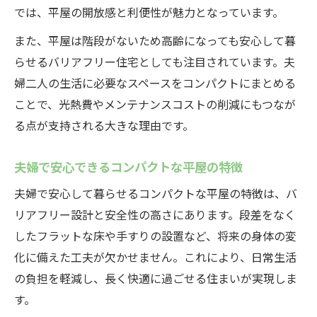
バリアフリーを意識したコンパクトな平屋
では、平屋の開放感と利便性が魅力となっています。
設計
また、平屋は階段がないため高齢になっても安心して暮
中津川市で考える二人用平屋の新常識
らせるバリアフリー住宅としても注目されています。夫
中津川市に適したコンパクトな平屋の選び
婦二人の生活に必要なスペースをコンパクトにまとめる
方
ことで、光熱費やメンテナンスコストの削減にもつなが
る点が支持される大きな理由です。
二人暮らし向けコンパクトな平屋の最新ト
レンド
夫婦で安心できるコンパクトな平屋の特徴
中津川市で注目のコンパクトな平屋の実用
性
夫婦で安心して暮らせるコンパクトな平屋の特徴は、バ
リアフリー設計と安全性の高さにあります。段差をなく
自然素材を活かすコンパクトな平屋の工夫
したフラットな床や手すりの設置など、将来の身体の変
快適な生活を支えるコンパクトな平屋の設
化に備えた工夫が欠かせません。これにより、日常生活
計
の負担を軽減し、長く快適に過ごせる住まいが実現しま
夫婦が安心して暮らせる間取りの工夫
す。
プライバシー確保できるコンパクトな平屋