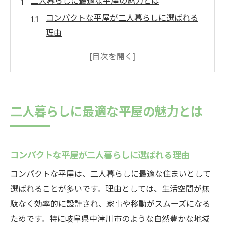
二人暮らしに最適な平屋の魅力とは
コンパクトな平屋が二人暮らしに選ばれる
理由
夫婦で安心できるコンパクトな平屋の特徴
平屋で実現する快適なコンパクト空間の工
夫
コンパクトな平屋ならではの生活動線設計
二人暮らしに最適な平屋の魅力とは
シンプルモダンなコンパクトな平屋の魅力
コンパクトな平屋で叶える快適生活術
コンパクトな平屋で家事効率を高める方法
コンパクトな平屋が二人暮らしに選ばれる理由
夫婦二人に最適なコンパクトな平屋の空間
コンパクトな平屋は、二人暮らしに最適な住まいとして
活用
選ばれることが多いです。理由としては、生活空間が無
コンパクトな平屋の収納と片付けのコツ
駄なく効率的に設計され、家事や移動がスムーズになる
木の温もり感じるコンパクトな平屋の工夫
ためです。特に岐阜県中津川市のような自然豊かな地域