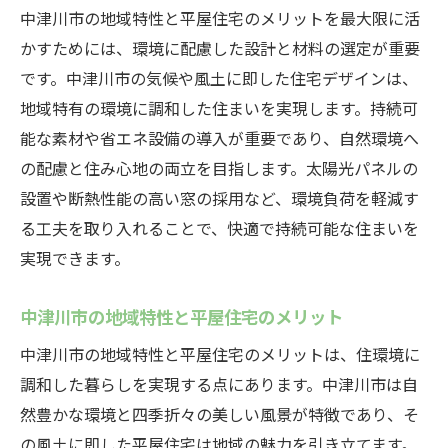
中津川市の地域特性と平屋住宅のメリットを最大限に活
平屋の注文住宅で中津川市の魅力を最大限に引
かすためには、環境に配慮した設計と材料の選定が重要
き出す
です。中津川市の気候や風土に即した住宅デザインは、
平屋住宅の特徴と中津川市の魅力
地域特有の環境に調和した住まいを実現します。持続可
地域の特性を活かした設計
能な素材や省エネ設備の導入が重要であり、自然環境へ
自然環境を取り入れた住まい
の配慮と住み心地の両立を目指します。太陽光パネルの
地域コミュニティとの関わり方
設置や断熱性能の高い窓の採用など、環境負荷を軽減す
中津川市の文化と調和する家づくり
る工夫を取り入れることで、快適で持続可能な住まいを
実現できます。
長く住み続けるための工夫
中津川市で快適な平屋を実現する注文住宅の秘
中津川市の地域特性と平屋住宅のメリット
密
中津川市の地域特性と平屋住宅のメリットは、住環境に
最新の建築技術と材料の選定
調和した暮らしを実現する点にあります。中津川市は自
住み心地を追求した設計
然豊かな環境と四季折々の美しい風景が特徴であり、そ
自然光を最大限に活かす工夫
の風土に即した平屋住宅は地域の魅力を引き立てます。