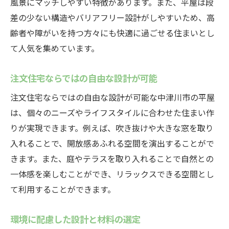
風景にマッチしやすい特徴があります。また、平屋は段
中津川市での暮らしの魅力
差の少ない構造やバリアフリー設計がしやすいため、高
齢者や障がいを持つ方々にも快適に過ごせる住まいとし
平屋で実現する豊かな生活
て人気を集めています。
注文住宅ならではの高い自由度
中津川市の地域資源を活かした住宅
注文住宅ならではの自由な設計が可能
家族構成に合わせた平屋のプラン
注文住宅ならではの自由な設計が可能な中津川市の平屋
環境に優しいエコ住宅の提案
は、個々のニーズやライフスタイルに合わせた住まい作
中津川市で注文住宅の平屋を建てるポイント
りが実現できます。例えば、吹き抜けや大きな窓を取り
土地選びのポイント
入れることで、開放感あふれる空間を演出することがで
設計時に考慮すべき要素
きます。また、庭やテラスを取り入れることで自然との
予算内で理想を実現する方法
一体感を楽しむことができ、リラックスできる空間とし
て利用することができます。
施工業者の選び方と注意点
中津川市の建築規制とその対応
環境に配慮した設計と材料の選定
アフターサービスの重要性