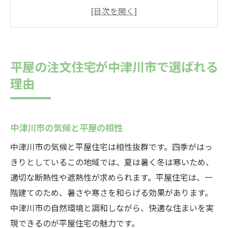
中津川市での平屋の人気の理由
注文住宅ならではの自由な設計が可能
環境に配慮した設計と材料の選定
中津川市の地域特性と平屋住宅のメリット
平屋の注文住宅が中津川市で選ばれる
中津川市で平屋の注文住宅を建てるメリット
理由
バリアフリー設計で安心の平屋
メンテナンスが楽な平屋の魅力
中津川市の気候と平屋の相性
中津川市の景観に調和するデザイン
空間を有効活用した平屋の間取り
中津川市の気候と平屋住宅は相性抜群です。四季がはっ
きりとしているこの地域では、夏は暑く冬は寒いため、
エネルギー効率が良い平屋住宅
適切な断熱性や遮熱性が求められます。平屋住宅は、一
快適な住環境を実現する平屋のポイント
階建てのため、暑さや寒さを和らげる効果があります。
注文住宅で実現する中津川市の快適な平屋生活
中津川市の自然環境と調和しながら、快適な住まいを実
快適な生活を支える最新の設備
現できるのが平屋住宅の魅力です。