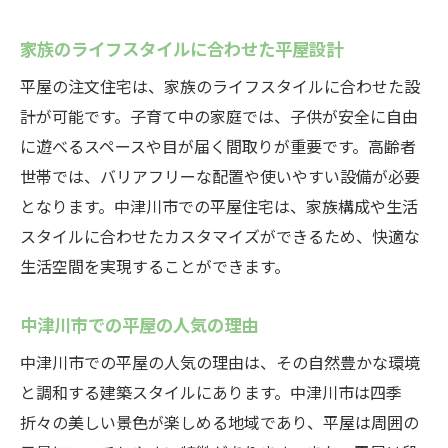
中津川市の季節に合わせた住まい方
家族全員が満足する平屋の間取り
家族のライフスタイルに合わせた平屋設計
注文住宅ならではのカスタマイズ例
平屋の注文住宅は、家族のライフスタイルに合わせた設
日当たりと風通しを考慮した設計
計が可能です。子育て中の家庭では、子供が安全に自由
中津川市の自然を感じる住まい
に遊べるスペースや目が届く間取りが重要です。高齢者
世帯では、バリアフリーな配置や使いやすい設備が必要
中津川市の注文住宅で叶える理想の平屋デザイ
となります。中津川市での平屋住宅は、家族構成や生活
ン
スタイルに合わせたカスタマイズができるため、快適な
モダンと伝統が融合したデザイン
生活空間を実現することができます。
中津川市の風景に溶け込む外観
個性を表現する内装デザイン
中津川市での平屋の人気の理由
注文住宅で実現する独自のテイスト
中津川市での平屋の人気の理由は、その自然豊かな環境
中津川市の素材を活かした家づくり
と調和する建築スタイルにあります。中津川市は四季
機能的で美しい平屋のデザイン例
折々の美しい景色が楽しめる地域であり、平屋は周囲の
注文住宅で作る中津川市の平屋の魅力