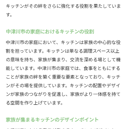
キッチンがその絆をさらに強化する役割を果たしていま
デザイン性と実用性を両立するキッチンア
す。
イテム
キッチンを間取りの中心に！中津川市での家づ
中津川市の家庭におけるキッチンの役割
くり成功の秘訣
中津川市の家庭において、キッチンは家族の中心的な役
間取りの中心にキッチンを置く理由
割を担っています。キッチンは単なる調理スペース以上
中津川市での家づくりのポイント
の意味を持ち、家族が集まり、交流を深める場として機
家族のライフスタイルに合ったキッチン設
能しています。中津川市の家庭では、食事をともにする
計
ことが家族の絆を築く重要な要素となっており、キッチ
間取りに応じたキッチン配置のアイディア
ンがその場を提供しています。キッチンの配置やデザイ
キッチンを中心に据えた家づくりの実例
ンが家族のつながりを促進し、家族がより一体感を持て
中津川市で快適なキッチンを実現する方法
る空間を作り上げています。
有限会社キマタが提案する中津川市の理想的な
家族が集まるキッチンのデザインポイント
キッチンデザイン