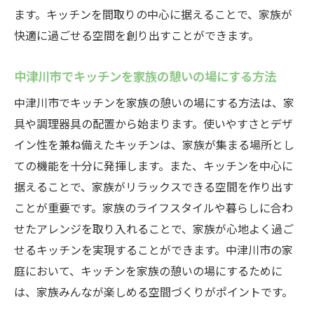
ます。キッチンを間取りの中心に据えることで、家族が
最新のキッチン間取りトレンド
快適に過ごせる空間を創り出すことができます。
中津川市で利用できるキッチン設備
プロが教えるキッチン設計のコツ
中津川市でキッチンを家族の憩いの場にする方法
間取りの中心にキッチンを置く設計例
中津川市でキッチンを家族の憩いの場にする方法は、家
中津川市で流行中のキッチンデザイン
具や調理器具の配置から始まります。使いやすさとデザ
家づくりに役立つキッチン間取りのヒント
イン性を兼ね備えたキッチンは、家族が集まる場所とし
キッチンを中心に据える中津川市の家づくりガ
ての機能を十分に発揮します。また、キッチンを中心に
イド
据えることで、家族がリラックスできる空間を作り出す
ことが重要です。家族のライフスタイルや暮らしに合わ
間取りの中心にキッチンを置くメリット
せたアレンジを取り入れることで、家族が心地よく過ご
中津川市での理想的なキッチン配置
せるキッチンを実現することができます。中津川市の家
キッチンを中心に据えた家づくりの流れ
庭において、キッチンを家族の憩いの場にするために
中津川市での家づくりのステップ
は、家族みんなが楽しめる空間づくりがポイントです。
家族が集まるキッチンの設計ポイント