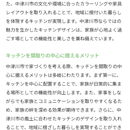
た、中津川市の文化や環境に合ったカラーリングや家具
環境に配慮したキッチン設計
レイアウトを取り入れることで、地域に根付いた暮らし
中津川市ならではのキッチンデザインポイ
を体現するキッチンが実現します。中津川市ならではの
ント
魅力を生かしたキッチンデザインは、家族が心地よく過
家族全員が楽しく過ごせる中津川市のキッチン
ごす場としての機能性と美しさを兼ね備えています。
設計アイディア
共に料理を楽しむキッチンの作り方
キッチンを間取りの中心に据えるメリット
家族が集まりやすいキッチンの工夫
中津川市で家づくりを考える際、キッチンを間取りの中
中津川市の生活スタイルに合ったキッチン
心に据えるメリットは多岐にわたります。まず第一に、
設計
キッチンを中心に配置することで、家族が日常的に集ま
子供も参加できるキッチンアイディア
る場所としての機能性が向上します。また、家事をしな
家族の時間を大切にするキッチンデザイン
がらでも家族とコミュニケーションを取りやすくなるた
め、家族の絆を深める効果が期待できます。さらに、中
中津川市でのキッチン設計事例
津川市の風土に合わせたキッチンのデザインを取り入れ
中津川市での家づくりに役立つキッチン間取り
ることで、地域に根ざした暮らしを実現することができ
の最新情報