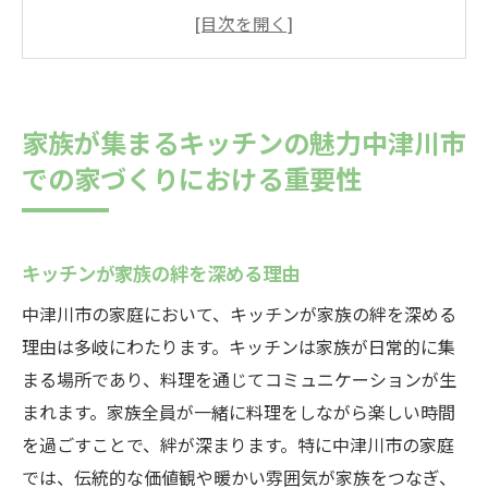
中津川市の家庭におけるキッチンの役割
家族が集まるキッチンのデザインポイント
中津川市の風土に合ったキッチンの魅力
キッチンを間取りの中心に据えるメリット
家族が集まるキッチンの魅力中津川市
中津川市でキッチンを家族の憩いの場にす
での家づくりにおける重要性
る方法
使いやすさとデザイン性を兼ね備えた中津川市
の最新キッチントレンド
キッチンが家族の絆を深める理由
中津川市で人気のキッチンデザインとは
中津川市の家庭において、キッチンが家族の絆を深める
使いやすいキッチンレイアウトのコツ
理由は多岐にわたります。キッチンは家族が日常的に集
最新のキッチン設備とその利便性
まる場所であり、料理を通じてコミュニケーションが生
中津川市の家に合うキッチンカラースキー
まれます。家族全員が一緒に料理をしながら楽しい時間
ム
を過ごすことで、絆が深まります。特に中津川市の家庭
では、伝統的な価値観や暖かい雰囲気が家族をつなぎ、
機能性を重視したキッチン収納アイディア