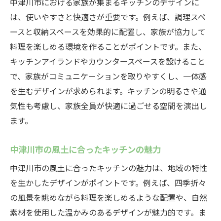
有限会社キマタのデザインコンセプト
中津川市における家族が集まるキッチンのデザインに
は、使いやすさと快適さが重要です。例えば、調理スペ
中津川市の風土に合ったキッチンの提案
ースと収納スペースを効果的に配置し、家族が協力して
最新トレンドを取り入れたキッチンアイデ
料理を楽しめる環境を作ることがポイントです。また、
ィア
キッチンアイランドやカウンタースペースを設けること
使いやすさを追求したキッチン設計
で、家族がコミュニケーションを取りやすくし、一体感
家族みんなが満足するキッチンデザイン
を生むデザインが求められます。キッチンの明るさや通
中津川市での人気キッチンデザイン事例
気性も考慮し、家族全員が快適に過ごせる空間を演出し
自然豊かな中津川市の風土に合うキッチン間取
ます。
りの考え方
自然素材を使ったキッチンデザイン
中津川市の風土に合ったキッチンの魅力
中津川市の風土に合ったカラースキーム
中津川市の風土に合ったキッチンの魅力は、地域の特性
自然光を取り入れたキッチンレイアウト
を生かしたデザインがポイントです。例えば、四季折々
の風景を眺めながら料理を楽しめるような配置や、自然
中津川市の気候に適したキッチンアイディ
素材を使用した温かみのあるデザインが魅力的です。ま
ア