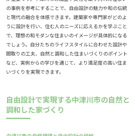
中津川市で自由設計の住まいを建てるためのス
の事例を参考にすることで、自由設計の魅力や和の伝統
テップバイステップガイド
と現代の融合を体感できます。建築家や専門家がどのよ
うに設計を行い、住む人のニーズに応えるかを学ぶこと
初めての家づくりの基本
で、理想の和モダンな住まいのイメージが具体的になる
理想の住まいのコンセプト作り
でしょう。自分たちのライフスタイルに合わせた設計や
設計士や工務店の選び方
間取りの工夫、自然と調和した住まいづくりのポイント
設計から施工までのスケジュール
など、実例からの学びを通じて、より満足度の高い住ま
内装と外装のデザイン決定
いづくりを実現できます。
最終確認と引き渡しの手順
自由設計で実現する中津川市の自然と
調和した家づくり
中津川市の自然環境と自由設計の相性