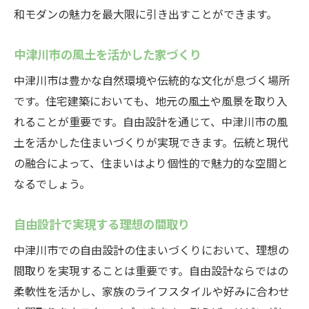
和モダンの魅力を最大限に引き出すことができます。
和モダンな住まいを自由設計で実現するための
ポイント
中津川市の風土を活かした家づくり
和の美学とモダンデザインの融合
中津川市は豊かな自然環境や伝統的な文化が息づく場所
伝統的な素材の活用方法
です。住宅建築においても、地元の風土や風景を取り入
空間を広く見せる設計のコツ
れることが重要です。自由設計を通じて、中津川市の風
家具配置とインテリアの選び方
土を活かした住まいづくりが実現できます。伝統と現代
照明と色彩のバランス
の融合によって、住まいはより個性的で魅力的な空間と
快適さと美しさを両立させる設計
なるでしょう。
中津川市の魅力を活かした自由設計の家づくり
自由設計で実現する理想の間取り
の秘訣
地域の文化を取り入れる設計アイデア
中津川市での自由設計の住まいづくりにおいて、理想の
間取りを実現することは重要です。自由設計ならではの
地元の材を活用した家づくり
柔軟性を活かし、家族のライフスタイルや好みに合わせ
中津川市特有の気候への対応策