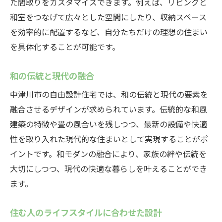
た間取りをカスタマイズできます。例えば、リビングと
コミュニティとの調和を考慮した設計
和室をつなげて広々とした空間にしたり、収納スペース
歴史と現代を繋ぐデザイン
を効率的に配置するなど、自分たちだけの理想の住まい
地元の職人技が光る施工例
を具体化することが可能です。
自由設計で実現する中津川市の和モダンなライ
フスタイル
和の伝統と現代の融合
家族の絆を深める空間設計
中津川市の自由設計住宅では、和の伝統と現代の要素を
趣味を楽しむスペースの提案
融合させるデザインが求められています。伝統的な和風
自然と触れ合う暮らしの実現
建築の特徴や畳の風合いを残しつつ、最新の設備や快適
性を取り入れた現代的な住まいとして実現することがポ
子育て世代に優しい設計
イントです。和モダンの融合により、家族の絆や伝統を
高齢者に配慮したバリアフリー住宅
大切にしつつ、現代の快適な暮らしを叶えることができ
ペットと共に快適に暮らせる家
ます。
中津川市で叶える自由設計の家づくりのプロセ
スを解説
住む人のライフスタイルに合わせた設計