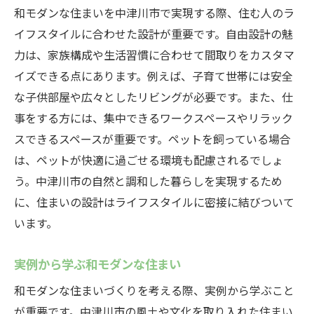
初めての自由設計ガイド
和モダンな住まいを中津川市で実現する際、住む人のラ
設計士との打ち合わせのポイント
イフスタイルに合わせた設計が重要です。自由設計の魅
土地選びと敷地調査の重要性
力は、家族構成や生活習慣に合わせて間取りをカスタマ
設計図面の確認と修正の流れ
イズできる点にあります。例えば、子育て世帯には安全
建築許可と施工のステップ
な子供部屋や広々としたリビングが必要です。また、仕
事をする方には、集中できるワークスペースやリラック
完成後のアフターフォロー
スできるスペースが重要です。ペットを飼っている場合
和モダンな住まいを自由設計で実現するための
は、ペットが快適に過ごせる環境も配慮されるでしょ
アドバイス
う。中津川市の自然と調和した暮らしを実現するため
専門家に相談するメリット
に、住まいの設計はライフスタイルに密接に結びついて
予算管理とコスト削減のコツ
います。
理想の住まいをイメージする方法
失敗しないためのチェックポイント
実例から学ぶ和モダンな住まい
住み心地を左右する設備選び
和モダンな住まいづくりを考える際、実例から学ぶこと
長期的な視点で考える設計
が重要です。中津川市の風土や文化を取り入れた住まい